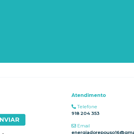
Atendimento
Telefone
918 204 353
Email
energiadorepouso16@gma