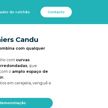
lador do colchão
Contacto
iers Candu
ombina com qualquer
enho com
curvas
arredondadas
, que
 com o
amplo espaço de
r.
os em cerejeira, venguê e
 demonstração